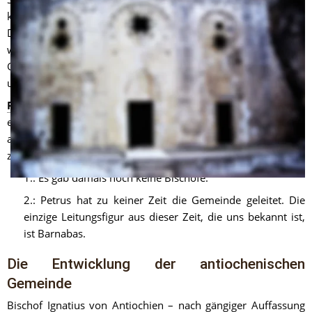
keineswegs an die jüdischen Speisegebote halten müssten. 
Der Konflikt führte dazu, dass Paulus schließlich aus der Stadt 
weichen musste. Seitdem war Paulus nicht mehr 
Gemeindemissionar der Gemeinde von Antiochia, sondern 
unabhängig wirkender Apostel.
Petrus
 hielt die Verbindung zwischen Jerusalem und dem nun 
eher judenchristlich geprägten Antiochia aufrecht. Dass Petrus 
aber der erste Bischof von Antiochien gewesen sein soll – wie 
zuerst von Hieronymus behauptet – ist ein Märchen.
1.: Es gab damals noch keine Bischöfe.
2.: Petrus hat zu keiner Zeit die Gemeinde geleitet. Die 
einzige Leitungsfigur aus dieser Zeit, die uns bekannt ist, 
ist Barnabas.
Die Entwicklung der antiochenischen 
Gemeinde
Bischof Ignatius von Antiochien – nach gängiger Auffassung 