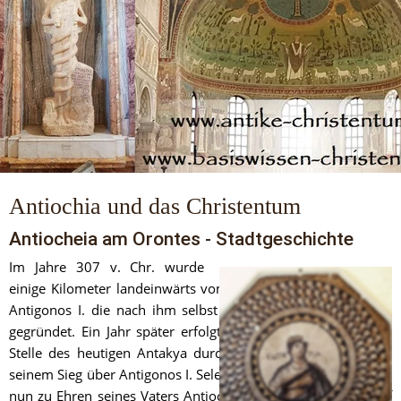
Antiochia und das Christentum
Antiocheia am Orontes - Stadtgeschichte
Im Jahre 307 v. Chr. wurde 
einige Kilometer landeinwärts vom heutigen Antiochia durch 
Antigonos I. die nach ihm selbst benannte Stadt Antigoneia 
gegründet. Ein Jahr später erfolgte die Neugründung an der 
Stelle des heutigen Antakya durch Seleukos I. Nikator nach 
seinem Sieg über Antigonos I. Seleukos benannte die Siedlung 
nun zu Ehren seines Vaters Antiochos um. Antiochia liegt auf 