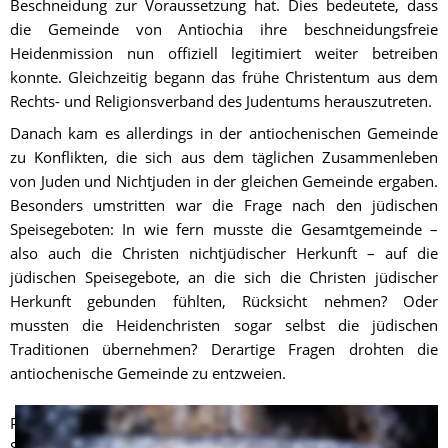
Beschneidung zur Voraussetzung hat. Dies bedeutete, dass 
die Gemeinde von Antiochia ihre beschneidungsfreie 
Heidenmission nun offiziell legitimiert weiter betreiben 
konnte. Gleichzeitig begann das frühe Christentum aus dem 
Rechts- und Religionsverband des Judentums herauszutreten.
Danach kam es allerdings in der antiochenischen Gemeinde 
zu Konflikten, die sich aus dem täglichen Zusammenleben 
von Juden und Nichtjuden in der gleichen Gemeinde ergaben. 
Besonders umstritten war die Frage nach den jüdischen 
Speisegeboten: In wie fern musste die Gesamtgemeinde – 
also auch die Christen nichtjüdischer Herkunft – auf die 
jüdischen Speisegebote, an die sich die Christen jüdischer 
Herkunft gebunden fühlten, Rücksicht nehmen? Oder 
mussten die Heidenchristen sogar selbst die jüdischen 
Traditionen übernehmen? Derartige Fragen drohten die 
antiochenische Gemeinde zu entzweien.
Paulus vertrat kompromisslos einen gesetzeskritischen 
Standpunkt. Er war der Meinung, dass die Heidenchristen sich 