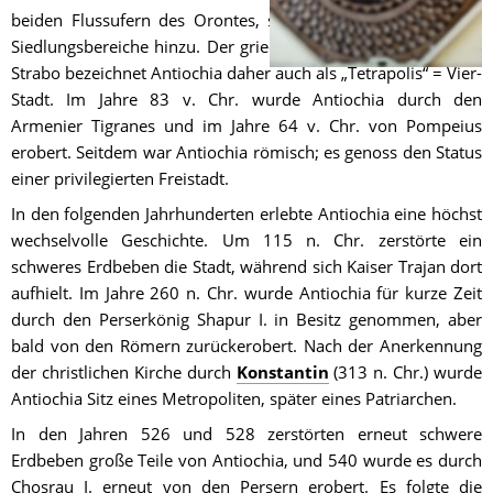
beiden Flussufern des Orontes, später kamen zwei weitere 
Siedlungsbereiche hinzu. Der griechische Geschichtsschreiber 
Strabo bezeichnet Antiochia daher auch als „Tetrapolis“ = Vier-
Stadt. Im Jahre 83 v. Chr. wurde Antiochia durch den 
Armenier Tigranes und im Jahre 64 v. Chr. von Pompeius 
erobert. Seitdem war Antiochia römisch; es genoss den Status 
einer privilegierten Freistadt.
In den folgenden Jahrhunderten erlebte Antiochia eine höchst 
wechselvolle Geschichte. Um 115 n. Chr. zerstörte ein 
schweres Erdbeben die Stadt, während sich Kaiser Trajan dort 
aufhielt. Im Jahre 260 n. Chr. wurde Antiochia für kurze Zeit 
durch den Perserkönig Shapur I. in Besitz genommen, aber 
bald von den Römern zurückerobert. Nach der Anerkennung 
der christlichen Kirche durch 
Konstantin
 (313 n. Chr.) wurde 
Antiochia Sitz eines Metropoliten, später eines Patriarchen.
In den Jahren 526 und 528 zerstörten erneut schwere 
Erdbeben große Teile von Antiochia, und 540 wurde es durch 
Chosrau I. erneut von den Persern erobert. Es folgte die 