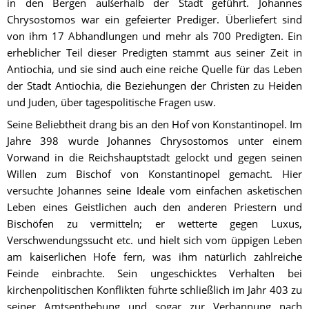
in den Bergen außerhalb der Stadt geführt. Johannes 
Chrysostomos war ein gefeierter Prediger. Überliefert sind 
von ihm 17 Abhandlungen und mehr als 700 Predigten. Ein 
erheblicher Teil dieser Predigten stammt aus seiner Zeit in 
Antiochia, und sie sind auch eine reiche Quelle für das Leben 
der Stadt Antiochia, die Beziehungen der Christen zu Heiden 
und Juden, über tagespolitische Fragen usw.
Seine Beliebtheit drang bis an den Hof von Konstantinopel. Im 
Jahre 398 wurde Johannes Chrysostomos unter einem 
Vorwand in die Reichshauptstadt gelockt und gegen seinen 
Willen zum Bischof von Konstantinopel gemacht. Hier 
versuchte Johannes seine Ideale vom einfachen asketischen 
Leben eines Geistlichen auch den anderen Priestern und 
Bischöfen zu vermitteln; er wetterte gegen Luxus, 
Verschwendungssucht etc. und hielt sich vom üppigen Leben 
am kaiserlichen Hofe fern, was ihm natürlich zahlreiche 
Feinde einbrachte. Sein ungeschicktes Verhalten bei 
kirchenpolitischen Konflikten führte schließlich im Jahr 403 zu 
seiner Amtsenthebung und sogar zur Verbannung nach 