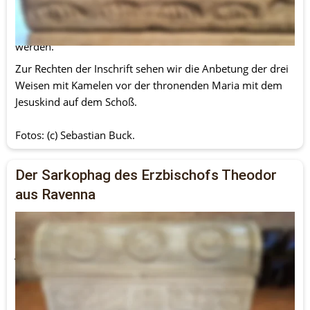
Doch die Flammen fügen ihnen keinerlei Schaden zu, so 
dass die drei Jünglinge auf wundersame Weise gerettet 
werden.
Zur Rechten der Inschrift sehen wir die Anbetung der drei 
Weisen mit Kamelen vor der thronenden Maria mit dem 
Jesuskind auf dem Schoß.
Fotos: (c) Sebastian Buck.
Der Sarkophag des Erzbischofs Theodor 
aus Ravenna
Es handelt sich hierbei um einen frühchristlichen 
Sarkophag mit gewölbtem Deckel aus dem 2. Drittel des 5. 
Jahrhunderts n. Chr. Die Vorderseite zeigt in der Mitte ein 
Christusmonogramm (Chi-Rho) mit den griechischen 
Buchstaben Alpha und Omega - Sinnbild für Anfang und 
Ende. Gerahmt wird es von zwei Pfauen, die in der Antike 