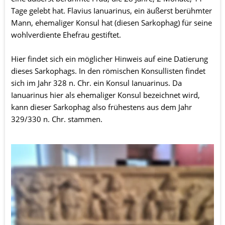
Tage gelebt hat. Flavius Ianuarinus, ein äußerst berühmter 
Mann, ehemaliger Konsul hat (diesen Sarkophag) für seine 
wohlverdiente Ehefrau gestiftet.
Hier findet sich ein möglicher Hinweis auf eine Datierung 
dieses Sarkophags. In den römischen Konsullisten findet 
sich im Jahr 328 n. Chr. ein Konsul Ianuarinus. Da 
Ianuarinus hier als ehemaliger Konsul bezeichnet wird, 
kann dieser Sarkophag also frühestens aus dem Jahr 
329/330 n. Chr. stammen.
Die linke Hälfte des Deckelfrieses nimmt die Darstellung 
der drei Jünglinge im Feuerofen ein. Es handelt sich dabei 
um eine in der frühchristlichen Kunst beliebte Szene aus 
dem Buch Daniel: König Nebukadnezar lässt ein goldenes 
Götzenbild errichten und zwingt seine Untertanen, es 
anzubeten. Die drei jungen Männer weigern sich und 
werden zur Strafe in einen glühenden Ofen geworfen. 