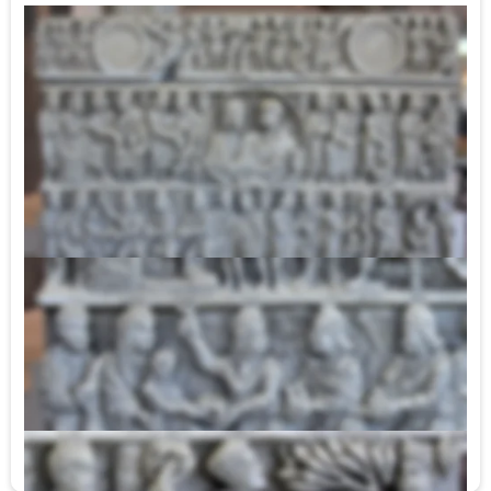
Der Trinitätssarkophag von Arles ist ein frühchristlicher 
zweizoniger Prunksarkophag, vermutlich aus dem Jahr 
325 n. Chr. Er ist reich geschmückt mit Szenen aus 
neutestamentlichen und apokryphen Erzählungen. So wird 
zum Beispiel die Anbetung der Magier in orientalischen 
Gewändern dargestellt. Die drei Weisen bringen ihre 
Gaben der thronenden Maria mit dem Christuskind dar. 
Der vorne dargestellte Magier deutet mit der rechten Hand 
auf den Stern, der ihnen den Weg gewiesen hat.
Weitere Bildelemente zeigen Szenen aus verschiedenen 
Petruserzählungen, wie etwa die Verleumdungsszene oder 
das Wasserwunder im Mamertinischen Kerker: Petrus 
lässt im Carcer Mamertinus eine Quelle entspringen und 
tauft seine beiden Wärter mit dem Wasser aus dieser 
Quelle. 
Der Sarkophag ist heute im Archäologischen Museum von 
Arles zu bewundern.