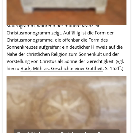
ein Symbol für Ewigkeit waren. Außerdem sind 
Weinranken dargestellt. Den Deckel zieren drei 
Lorbeerkränze. Die Äußeren beiden enthalten ein 
Staurogramm, während der mittlere Kranz ein 
Christusmonogramm zeigt. Auffällig ist die Form der 
Christusmonogramme, die offenbar die Form des 
Sonnenkreuzes aufgreifen; ein deutlicher Hinweis auf die 
Nähe der christlichen Religion zum Sonnenkult und der 
Vorstellung von Christus als Sonne der Gerechtigkeit. (vgl. 
hierzu 
Buck, Mithras. Geschichte einer Gottheit
, S. 152ff.)
Die Inschrift auf dem Sarkophagdeckel lautet: HIC 
REQUIESCIT IN PACE THEODORUS ARCIHEPISCOPUS 
(sic!)Der Sarkophag befindet sich in der Kirche 
Sant'Apollinare in Classe vor den Toren Ravennas.
Weitere Informationen: