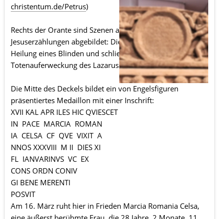
christentum.de/Petrus
) 
Rechts der Orante sind Szenen aus neutestamentlichen 
Jesuserzählungen abgebildet: Die Brotvermehrung, die 
Heilung eines Blinden und schließlich ganz rechts die 
Totenauferweckung des Lazarus (Joh 11).
Die Mitte des Deckels bildet ein von Engelsfiguren 
präsentiertes Medaillon mit einer Inschrift:
XVII KAL APR ILES HIC QVIESCET
IN  PACE  MARCIA  ROMAN
IA  CELSA  CF  QVE  VIXIT  A
NNOS XXXVIII  M II  DIES XI
FL  IANVARINVS  VC  EX
CONS ORDN CONIV
GI BENE MERENTI
POSVIT
Am 16. März ruht hier in Frieden Marcia Romania Celsa, 
eine äußerst berühmte Frau, die 28 Jahre, 2 Monate, 11 