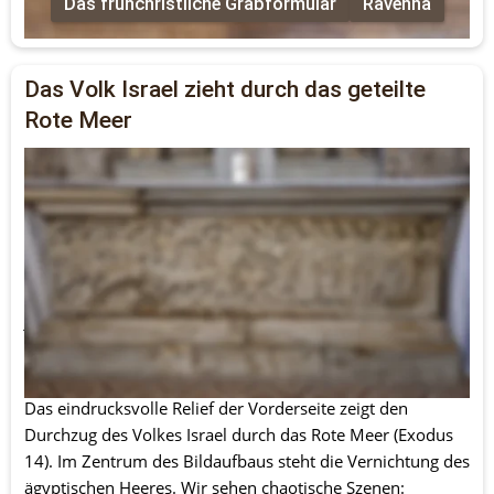
Das frühchristliche Grabformular
Ravenna
Das Volk Israel zieht durch das geteilte 
Rote Meer
Es handelt sich hierbei um einen frühchristlichen 
Sarkophag aus dem 4. Jahrhundert n. Chr. Die 
südfranzösische Stadt Arles ist bekannt für die zahlreichen 
frühchristlichen Sarkophage, die dort gefunden wurden. 
Die meisten von ihnen sind heute im örtlichen Musée 
départemental Arles Antique zu sehen. Das Exemplar 
jedoch, das wir hier vorstellen wollen, befindet sich in der 
Kirche Saint Trophime im Stadtzentrum. Dort bildet es die 
Frontseite eines Altars.
Das eindrucksvolle Relief der Vorderseite zeigt den 
Durchzug des Volkes Israel durch das Rote Meer (Exodus 
14). Im Zentrum des Bildaufbaus steht die Vernichtung des 
ägyptischen Heeres. Wir sehen chaotische Szenen: 