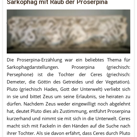
Sarkophag mit Raub der Proserpina
Dieser Sarkophag aus dem ersten Viertel des 3. 
Jahrhundert n. Chr. zeigt in dynamischer Darstellung den 
Mythos vom Raub der Proserpina durch Pluto. In diesem 
Sarkophag wurde wahrscheinlich Karl der Große im Jahr 
814 bestattet und in der Marienkirche - dem heutigen 
Aachener Dom - beigesetzt. 
Die Proserpina-Erzählung war ein beliebtes Thema für 
Sarkophagdarstellungen. Proserpina (griechisch: 
Persephone) ist die Tochter der Ceres (griechisch: 
Demeter, die Göttin des Getreides und der Vegetation). 
Pluto (griechisch Hades, Gott der Unterwelt) verliebt sich 
in sie und bittet Zeus um seine Erlaubnis, sie heiraten zu 
dürfen. Nachdem Zeus weder eingewilligt noch abgelehnt 
hat, deutet Pluto dies als Zustimmung, entführt Proserpina 
kurzerhand und nimmt sie mit sich in die Unterwelt. Ceres 
macht sich mit Fackeln in den Händen auf die Suche nach 
ihrer Tochter. Als sie davon erfährt, dass Ceres durch Pluto 