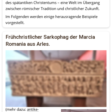
des spätantiken Christentums – eine Welt im Übergang 
zwischen römischer Tradition und christlicher Zukunft.
Im Folgenden werden einige herausragende Beispiele 
vorgestellt.
Frühchristlicher Sarkophag der Marcia 
Romania aus Arles.
Der Sarkophag aus der ersten Hälfte des 4. Jahrhunderts n. 
Chr. zeigt im Zentrum des unteren Reliefbands eine 
Orante, vermutlich die Verstorbene selbst. Links von ihr 
sind Szenen aus apokryphen und neutestamentlichen 
Petruserzählungen ein: zunächst die Hahnenszene, bzw. 
Verleugnung des Petrus (Mk 14,30 par.), links daneben die 
Gefangennahme des Petrus und ganz links schließlich das 
Wasserwunder des Petrus im Carcer Mamertinus mit den 
beiden Soldaten, die sich von Petrus taufen lassen. 
(mehr dazu: 
antike-