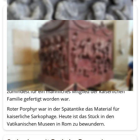
Der sogenannte „Sarkophag der Helena“
Helena war die Mutter von Kaiser Konstantin dem Großen. 
Sie war Christin und unternahm eine Pilgerreise ins Heilige 
Land, von der sie die Reliquien des Kreuzes Christi nach 
Rom gebracht haben soll. Nach ihrem Tod im Jahr 329 n. 
Chr. wurde sie wahrscheinlich in diesem Sarkophag 
beigesetzt. Die martialischen Darstellungen von 
militärischen Unterwerfungsszenen gaben und 
geben jedoch Anlass zur Vermutung, dass der Sarkophag 
vielleicht ursprünglich für Konstantin selbst oder 
zumindest für ein männliches Mitglied der kaiserlichen 
Familie gefertigt worden war.
Roter Porphyr war in der Spätantike das Material für 
kaiserliche Sarkophage. Heute ist das Stück in den 
Vatikanischen Museen in Rom zu bewundern.