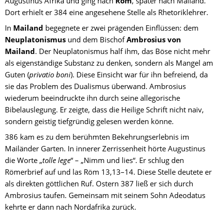
Augustinus Afrika und ging nach 
Rom
, später nach Mailand. 
Dort erhielt er 384 eine angesehene Stelle als Rhetoriklehrer.
In 
Mailand 
begegnete er zwei prägenden Einflüssen: dem 
Neuplatonismus 
und dem Bischof 
Ambrosius von 
Mailand
. Der Neuplatonismus half ihm, das Böse nicht mehr 
als eigenständige Substanz zu denken, sondern als Mangel am 
Guten (
privatio boni
). Diese Einsicht war für ihn befreiend, da 
sie das Problem des Dualismus überwand. Ambrosius 
wiederum beeindruckte ihn durch seine allegorische 
Bibelauslegung. Er zeigte, dass die Heilige Schrift nicht naiv, 
sondern geistig tiefgründig gelesen werden könne.
386 kam es zu dem berühmten Bekehrungserlebnis im 
Mailänder Garten. In innerer Zerrissenheit hörte Augustinus 
die Worte „
tolle lege
“ – „Nimm und lies“. Er schlug den 
Römerbrief auf und las Röm 13,13–14. Diese Stelle deutete er 
als direkten göttlichen Ruf. Ostern 387 ließ er sich durch 
Ambrosius taufen. Gemeinsam mit seinem Sohn Adeodatus 
kehrte er dann nach Nordafrika zurück.