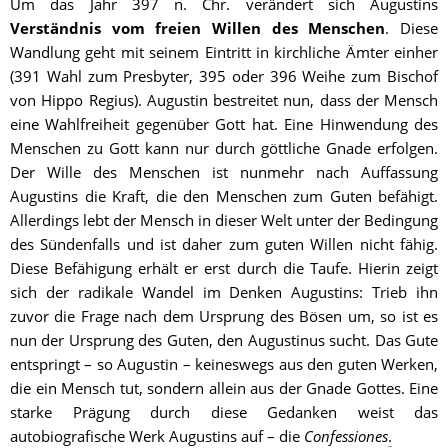
Um das Jahr 397 n. Chr. verändert sich Augustins 
Verständnis vom freien Willen des Menschen
. Diese 
Wandlung geht mit seinem Eintritt in kirchliche Ämter einher 
(391 Wahl zum Presbyter, 395 oder 396 Weihe zum Bischof 
von Hippo Regius). Augustin bestreitet nun, dass der Mensch 
eine Wahlfreiheit gegenüber Gott hat. Eine Hinwendung des 
Menschen zu Gott kann nur durch göttliche Gnade erfolgen. 
Der Wille des Menschen ist nunmehr nach Auffassung 
Augustins die Kraft, die den Menschen zum Guten befähigt. 
Allerdings lebt der Mensch in dieser Welt unter der Bedingung 
des Sündenfalls und ist daher zum guten Willen nicht fähig. 
Diese Befähigung erhält er erst durch die Taufe. Hierin zeigt 
sich der radikale Wandel im Denken Augustins: Trieb ihn 
zuvor die Frage nach dem Ursprung des Bösen um, so ist es 
nun der Ursprung des Guten, den Augustinus sucht. Das Gute 
entspringt – so Augustin – keineswegs aus den guten Werken, 
die ein Mensch tut, sondern allein aus der Gnade Gottes. Eine 
starke Prägung durch diese Gedanken weist das 
autobiografische Werk August
ins auf – die 
Confessiones
.