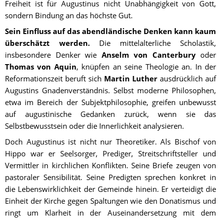
Freiheit ist für Augustinus nicht Unabhängigkeit von Gott, 
sondern Bindung an das höchste Gut.
Sein Einfluss auf das abendländische Denken kann kaum 
überschätzt werden.
 Die mittelalterliche Scholastik, 
insbesondere Denker wie 
Anselm von Canterbury
 oder 
Thomas von Aquin
, knüpfen an seine Theologie an. In der 
Reformationszeit beruft sich 
Martin Luther
 ausdrücklich auf 
Augustins Gnadenverständnis. Selbst moderne Philosophen, 
etwa im Bereich der Subjektphilosophie, greifen unbewusst 
auf augustinische Gedanken zurück, wenn sie das 
Selbstbewusstsein oder die Innerlichkeit analysieren.
Doch Augustinus ist nicht nur Theoretiker. Als Bischof von 
Hippo war er Seelsorger, Prediger, Streitschriftsteller und 
Vermittler in kirchlichen Konflikten. Seine Briefe zeugen von 
pastoraler Sensibilität. Seine Predigten sprechen konkret in 
die Lebenswirklichkeit der Gemeinde hinein. Er verteidigt die 
Einheit der Kirche gegen Spaltungen wie den Donatismus und 
ringt um Klarheit in der Auseinandersetzung mit dem 