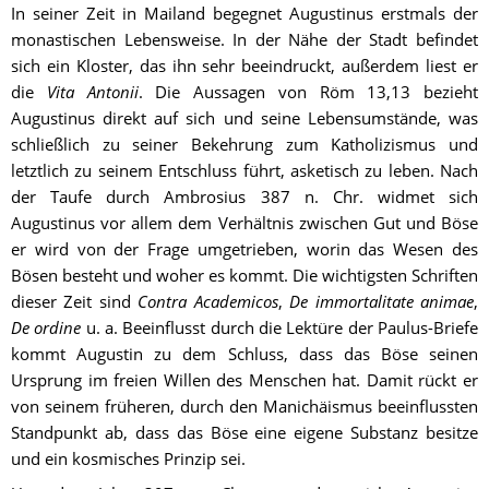
I
n seiner Zeit in Mailand begegnet Augustinus erstmals der 
monastischen Lebensweise. In der Nähe der Stadt befindet 
sich ein Kloster, das ihn sehr beeindruckt, außerdem liest er 
die 
Vita Antonii
. Die Aussagen von Röm 13,13 bezieht 
Augustinus direkt auf sich und seine Lebensumstände, was 
schließlich zu seiner Bekehrung zum Katholizismus und 
letztlich zu seinem Entschluss führt, asketisch zu leben. Nach 
der Taufe durch Ambrosius 387 n. Chr. widmet sich 
Augustinus vor allem dem Verhältnis zwischen Gut und Böse 
er wird von der Frage umgetrieben, worin das Wesen des 
Bösen besteht und woher es kommt. Die wichtigsten Schriften 
dieser Zeit sind 
Contra Academicos
, 
De immortalitate animae
, 
De ordine
 u. a. Beeinflusst durch die Lektüre der Paulus-Briefe 
kommt Augustin zu dem Schluss, dass das Böse seinen 
Ursprung im freien Willen des Menschen hat. Damit rückt er 
von seinem früheren, durch den Manichäismus beeinflussten 
Standpunkt ab, dass das Böse eine eigene Substanz besitze 
und ein kosmisches Prinzip sei.