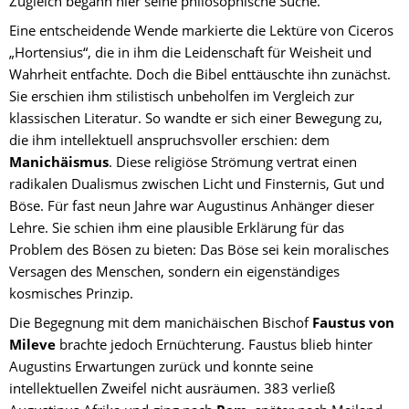
Zugleich begann hier seine philosophische Suche.
Eine entscheidende Wende markierte die Lektüre von Ciceros 
„Hortensius“, die in ihm die Leidenschaft für Weisheit und 
Wahrheit entfachte. Doch die Bibel enttäuschte ihn zunächst. 
Sie erschien ihm stilistisch unbeholfen im Vergleich zur 
klassischen Literatur. So wandte er sich einer Bewegung zu, 
die ihm intellektuell anspruchsvoller erschien: dem 
Manichäismus
. Diese religiöse Strömung vertrat einen 
radikalen Dualismus zwischen Licht und Finsternis, Gut und 
Böse. Für fast neun Jahre war Augustinus Anhänger dieser 
Lehre. Sie schien ihm eine plausible Erklärung für das 
Problem des Bösen zu bieten: Das Böse sei kein moralisches 
Versagen des Menschen, sondern ein eigenständiges 
kosmisches Prinzip.
Die Begegnung mit dem manichäischen Bischof 
Faustus von 
Mileve
 brachte jedoch Ernüchterung. Faustus blieb hinter 
Augustins Erwartungen zurück und konnte seine 
intellektuellen Zweifel nicht ausräumen. 383 verließ 