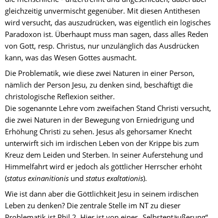
gleichzeitig unvermischt gegenüber. Mit diesen Antithesen 
wird versucht, das auszudrücken, was eigentlich ein logisches 
Paradoxon ist. Überhaupt muss man sagen, dass alles Reden 
von Gott, resp. Christus, nur unzulänglich das Ausdrücken 
kann, was das Wesen Gottes ausmacht.
Die Problematik, wie diese zwei Naturen in einer Person, 
nämlich der Person Jesu, zu denken sind, beschäftigt die 
christologische Reflexion seither.
Die sogenannte Lehre vom zweifachen Stand Christi versucht, 
die zwei Naturen in der Bewegung von Erniedrigung und 
Erhöhung Christi zu sehen. Jesus als gehorsamer Knecht 
unterwirft sich im irdischen Leben von der Krippe bis zum 
Kreuz dem Leiden und Sterben. In seiner Auferstehung und 
Himmelfahrt wird er jedoch als göttlicher Herrscher erhöht 
(
status exinanitionis
 und 
status exaltationis
).
Wie ist dann aber die Göttlichkeit Jesu in seinem irdischen 
Leben zu denken? Die zentrale Stelle im NT zu dieser 
Problematik ist Phil 2. Hier ist von einer „Selbstentäußerung“ 