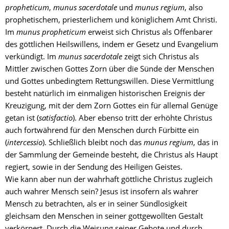
propheticum
, 
munus sacerdotale
 und 
munus regium
, also 
prophetischem, priesterlichem und königlichem Amt Christi. 
Im 
munus propheticum
 erweist sich Christus als Offenbarer 
des göttlichen Heilswillens, indem er Gesetz und Evangelium 
verkündigt. Im 
munus sacerdotale
 zeigt sich Christus als 
Mittler zwischen Gottes Zorn über die Sünde der Menschen 
und Gottes unbedingtem Rettungswillen. Diese Vermittlung 
besteht natürlich im einmaligen historischen Ereignis der 
Kreuzigung, mit der dem Zorn Gottes ein für allemal Genüge 
getan ist (
satisfactio
). Aber ebenso tritt der erhöhte Christus 
auch fortwährend für den Menschen durch Fürbitte ein 
(
intercessio
). Schließlich bleibt noch das 
munus regium
, das in 
der Sammlung der Gemeinde besteht, die Christus als Haupt 
regiert, sowie in der Sendung des Heiligen Geistes.
Wie kann aber nun der wahrhaft göttliche Christus zugleich 
auch wahrer Mensch sein? Jesus ist insofern als wahrer 
Mensch zu betrachten, als er in seiner Sündlosigkeit 
gleichsam den Menschen in seiner gottgewollten Gestalt 
verkörpert. Durch die Weisung seiner Gebote und durch 