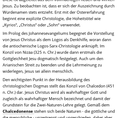
Jesus. Zu beobachten ist, dass er sich der Auszeichnung durch 
Würdenamen stets entzieht. Erst mit der Ostererfahrung 
beginnt eine explizite Christologie, die Hoheitstitel wie 
„Kyrios“, „Christus“ oder „Sohn“ verwendet.
Im Prolog des Johannesevangeliums begegnet die Vorstellung 
von Jesus Christus als dem Logos als Denkhilfe, woran dann 
die antiochenische Logos-Sarx-Christologie anknüpft. Im 
Konzil von Nizäa (325 n. Chr.) wurde dann erstmals die 
Gottgleichheit Jesu dogmatisch festgelegt. Auch um den 
Arianischen Streit zu beenden und die Lehrmeinung zu 
widerlegen, Jesus sei allein menschlich.
Den wichtigsten Punkt in der Herausbildung des 
christologischen Dogmas stellt das Konzil von Chalcedon (451 
n. Chr.) dar. Jesus Christus wird als wahrhaftiger Gott und 
zugleich als wahrhaftiger Mensch bezeichnet und damit der 
Grundstein für die Zwei-Naturen-Lehre gelegt. Gemäß dem 
Chalcedonense
stehen sich beide Naturen - die göttliche und 
die menschliche - unzertrennt und ungeschieden, dabei aber 