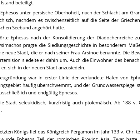
fstand beteiligt.
 Ephesos unter persische Oberhoheit, nach der Schlacht am Grani
chisch, nachdem es zwischenzeitlich auf die Seite der Griechen
schen Seebund angehört hatte.
örte Ephesus nach der Konsolidierung der Diadochenreiche zu
simachos prägte die Siedlungsgeschichte in besonderem Maße
ne neue Stadt, die er nach seiner Frau Arsinoe benannte. Die Bew
rtemision siedelte er dahin um. Auch die Einwohner des benachb
r, sich in der neuen Stadt anzusiedeln.
eugründung war in erster Linie der verlandete Hafen von Ephe
ungsgebiet häufig überschwemmt, und der Grundwasserspiegel stie
usschließlich und endgültig Ephesos.
e Stadt seleukidisch, kurzfristig auch ptolemäisch. Ab 188 v. 
.
tzten Königs fiel das Königreich Pergamon im Jahr 133 v. Chr. te
wurde Ephesos Teil der römischen Provinz Asia. Zwar hatte 