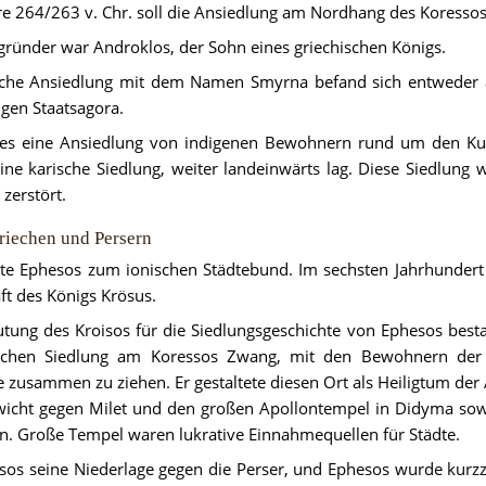
e 264/263 v. Chr. soll die Ansiedlung am Nordhang des Koressos e
gründer war Androklos, der Sohn eines griechischen Königs.
ische Ansiedlung mit dem Namen Smyrna befand sich entweder 
igen Staatsagora.
es eine Ansiedlung von indigenen Bewohnern rund um den Kult
ine karische Siedlung, weiter landeinwärts lag. Diese Siedlung 
 zerstört.
riechen und Persern
te Ephesos zum ionischen Städtebund. Im sechsten Jahrhundert 
ft des Königs Krösus. 
ung des Kroisos für die Siedlungsgeschichte von Ephesos bestan
schen Siedlung am Koressos Zwang, mit den Bewohnern der
e zusammen zu ziehen. Er gestaltete diesen Ort als Heiligtum der A
wicht gegen Milet und den großen Apollontempel in Didyma sowi
n. Große Tempel waren lukrative Einnahmequellen für Städte.
oisos seine Niederlage gegen die Perser, und Ephesos wurde kurzze