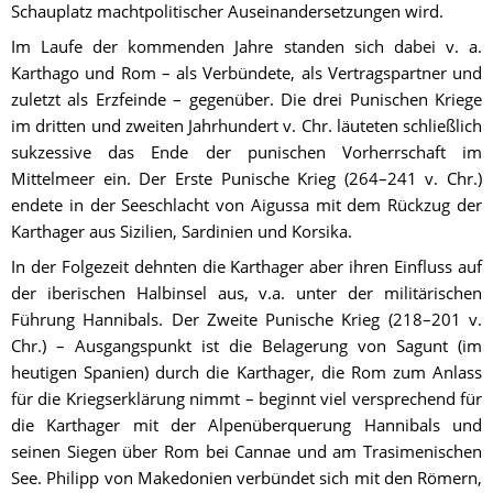
Schauplatz machtpolitischer Auseinandersetzungen wird.
Im Laufe der kommenden Jahre standen sich dabei v. a. 
Karthago und Rom – als Verbündete, als Vertragspartner und 
zuletzt als Erzfeinde – gegenüber. Die drei Punischen Kriege 
im dritten und zweiten Jahrhundert v. Chr. läuteten schließlich 
sukzessive das Ende der punischen Vorherrschaft im 
Mittelmeer ein. Der Erste Punische Krieg (264–241 v. Chr.) 
endete in der Seeschlacht von Aigussa mit dem Rückzug der 
Karthager aus Sizilien, Sardinien und Korsika.
In der Folgezeit dehnten die Karthager aber ihren Einfluss auf 
der iberischen Halbinsel aus, v.a. unter der militärischen 
Führung Hannibals. Der Zweite Punische Krieg (218–201 v. 
Chr.) – Ausgangspunkt ist die Belagerung von Sagunt (im 
heutigen Spanien) durch die Karthager, die Rom zum Anlass 
für die Kriegserklärung nimmt – beginnt viel versprechend für 
die Karthager mit der Alpenüberquerung Hannibals und 
seinen Siegen über Rom bei Cannae und am Trasimenischen 
See. Philipp von Makedonien verbündet sich mit den Römern, 