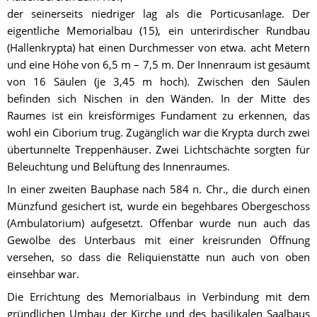
der seinerseits niedriger lag als die Porticusanlage. Der 
eigentliche Memorialbau (15), ein unterirdischer Rundbau 
(Hallenkrypta) hat einen Durchmesser von etwa. acht Metern 
und eine Höhe von 6,5 m – 7,5 m. Der Innenraum ist gesäumt 
von 16 Säulen (je 3,45 m hoch). Zwischen den Säulen 
befinden sich Nischen in den Wänden. In der Mitte des 
Raumes ist ein kreisförmiges Fundament zu erkennen, das 
wohl ein Ciborium trug. Zugänglich war die Krypta durch zwei 
übertunnelte Treppenhäuser. Zwei Lichtschächte sorgten für 
Beleuchtung und Belüftung des Innenraumes.
In einer zweiten Bauphase nach 584 n. Chr., die durch einen 
Münzfund gesichert ist, wurde ein begehbares Obergeschoss 
(Ambulatorium) aufgesetzt. Offenbar wurde nun auch das 
Gewölbe des Unterbaus mit einer kreisrunden Öffnung 
versehen, so dass die Reliquienstätte nun auch von oben 
einsehbar war.
Die Errichtung des Memorialbaus in Verbindung mit dem 
gründlichen Umbau der Kirche und des basilikalen Saalbaus 