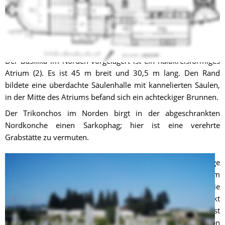
Baptisterium mit hexagonalem Taufbecken (12). Südlich 
davon, ohne direkte Verbindung, liegt ein kreisrunder 
Memorialbau (15) mit halbkreisförmigem Atrium (16). Die 
Gebäude sind unterkellert durch Krypten, Zisternen u. ä.
Der Basilika im Norden vorgelagert ist ein halbkreisförmiges 
Atrium (2). Es ist 45 m breit und 30,5 m lang. Den Rand 
bildete eine überdachte Säulenhalle mit kannelierten Säulen, 
in der Mitte des Atriums befand sich ein achteckiger Brunnen.
Der Trikonchos im Norden birgt in der abgeschrankten 
Nordkonche einen Sarkophag; hier ist eine verehrte 
Grabstätte zu vermuten. 
Die Basilika (1) selbst ist (65 x 45 m) ist eine neunschiffige 
Säulenbasilika (160–180 Säulen sind zu vermuten) mit einem 
zehn Meter breiten Mittelschiff und acht Seitenschiffen. Die 
Apsis befindet sich im Süden; damit liegt die Kirche exakt 
parallel zur antiken Straßenführung. Das Querschiff ist 
auffällig breit (12,80 m) mit einer 9,60 m x 7 m messenden 