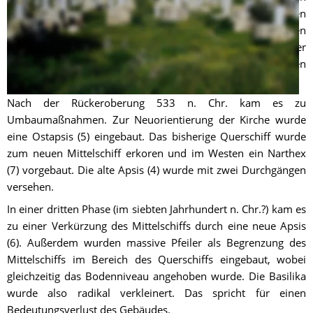
Apsis im Süden (4). Sowohl Mittel- als auch Querschiff waren 
(wie üblich in Nordafrika) vermutlich von Doppelsäulen 
gesäumt. Die Höhe der Säulen wird auf vier bis fünf Meter 
geschätzt, außerdem vermutet man die Existenz von Emporen 
in den inneren Seitenschiffen.
Nach der Rückeroberung 533 n. Chr. kam es zu 
Umbaumaßnahmen. Zur Neuorientierung der Kirche wurde 
eine Ostapsis (5) eingebaut. Das bisherige Querschiff wurde 
zum neuen Mittelschiff erkoren und im Westen ein Narthex 
(7) vorgebaut. Die alte Apsis (4) wurde mit zwei Durchgängen 
versehen.
In einer dritten Phase (im siebten Jahrhundert n. Chr.?) kam es 
zu einer Verkürzung des Mittelschiffs durch eine neue Apsis 
(6). Außerdem wurden massive Pfeiler als Begrenzung des 
Mittelschiffs im Bereich des Querschiffs eingebaut, wobei 
gleichzeitig das Bodenniveau angehoben wurde. Die Basilika 
wurde also radikal verkleinert. Das spricht für einen 
Bedeutungsverlust des Gebäudes.