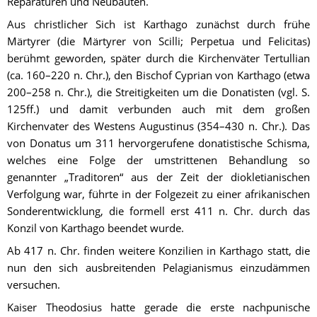
Reparaturen und Neubauten.
Aus christlicher Sich ist Karthago zunächst durch frühe 
Märtyrer (die Märtyrer von Scilli; Perpetua und Felicitas) 
berühmt geworden, später durch die Kirchenväter Tertullian 
(ca. 160–220 n. Chr.), den Bischof Cyprian von Karthago (etwa 
200–258 n. Chr.), die Streitigkeiten um die Donatisten (vgl. S. 
125ff.) und damit verbunden auch mit dem großen 
Kirchenvater des Westens Augustinus (354–430 n. Chr.). Das 
von Donatus um 311 hervorgerufene donatistische Schisma, 
welches eine Folge der umstrittenen Behandlung so 
genannter „Traditoren“ aus der Zeit der diokletianischen 
Verfolgung war, führte in der Folgezeit zu einer afrikanischen 
Sonderentwicklung, die formell erst 411 n. Chr. durch das 
Konzil von Karthago beendet wurde.
Ab 417 n. Chr. finden weitere Konzilien in Karthago statt, die 
nun den sich ausbreitenden Pelagianismus einzudämmen 
versuchen.
Kaiser Theodosius hatte gerade die erste nachpunische 