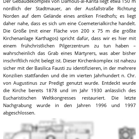
Der Gebäudekomplex von Damous-al-Karita liegt etwa 150 m 
nördlich der Stadtmauer, an der Ausfallstraße Richtung 
Norden auf dem Gelände eines antiken Friedhofs; es liegt 
daher nahe, dass es sich um eine Coemeterialkirche handelt. 
Die Größe (mit einer Fläche von 200 x 75 m die größte 
Kirchenanlage Karthagos) spricht dafür, dass wir es hier mit 
einem frühchristlichen Pilgerzentrum zu tun haben – 
wahrscheinlich das Grab eines Märtyrers, was aber bisher 
inschriftlich nicht belegt ist. Dieser Kirchenkomplex ist nahezu 
sicher mit der Basilica Fausti zu identifizieren, in der mehrere 
Konzilien stattfanden und die im vierten Jahrhundert n. Chr. 
von Augustinus zur Predigt genutzt wurde. Entdeckt wurde 
die Kirche bereits 1878 und im Jahr 1930 anlässlich des 
Eucharistischen Weltkongresses restauriert. Die letzte 
Nachgrabung wurde in den Jahren 1996 und 1997 
abgeschlossen.
Der Komplex besteht aus einer neunschiffigen Basilika (1) mit 
halbkreisförmigem Atrium (2), daran angrenzend ein 
dreischiffiger basilikaler Saalbau (14) und einem kleinen 