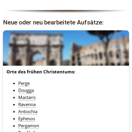
#exkursion #gold #instalatein
#unterricht #Museum
Neue oder neu bearbeitete Aufsätze:
Orte des frühen Christentums:
Perge
Dougga
Mactaris
Ravenna
Antiochia
Ephesos
Pergamon